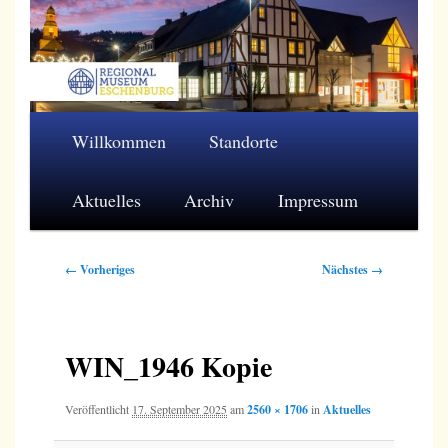
Zum
primären
Inhalt
springen
Regionalmuseum Eschenburg e.V.
Hauptmenü
Willkommen
Standorte
Aktuelles
Archiv
Impressum
Bilder-
← Vorheriges
Nächstes →
Navigation
WIN_1946 Kopie
Veröffentlicht
17. September 2025
am
2560 × 1706
in
Aktuelles