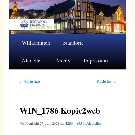
Zum
primären
Inhalt
springen
Regionalmuseum Eschenburg e.V.
Hauptmenü
Willkommen
Standorte
Aktuelles
Archiv
Impressum
Bilder-
← Vorheriges
Nächstes →
Navigation
WIN_1786 Kopie2web
Veröffentlicht
27. Juni 2021
am
1250 × 833
in
Aktuelles