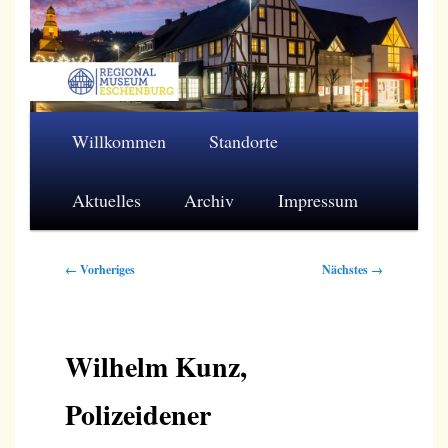
Zum
primären
Inhalt
springen
Regionalmuseum Eschenburg e.V.
Hauptmenü
Willkommen
Standorte
Aktuelles
Archiv
Impressum
Bilder-
← Vorheriges
Nächstes →
Navigation
Wilhelm Kunz,
Polizeidener