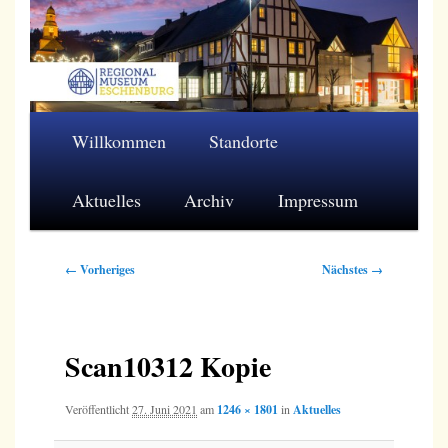
Zum
primären
Inhalt
springen
Regionalmuseum Eschenburg e.V.
Hauptmenü
Willkommen
Standorte
Aktuelles
Archiv
Impressum
Bilder-
← Vorheriges
Nächstes →
Navigation
Scan10312 Kopie
Veröffentlicht
27. Juni 2021
am
1246 × 1801
in
Aktuelles