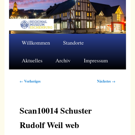
Zum
primären
Inhalt
springen
Regionalmuseum Eschenburg e.V.
Hauptmenü
Willkommen
Standorte
Aktuelles
Archiv
Impressum
Bilder-
← Vorheriges
Nächstes →
Navigation
Scan10014 Schuster
Rudolf Weil web