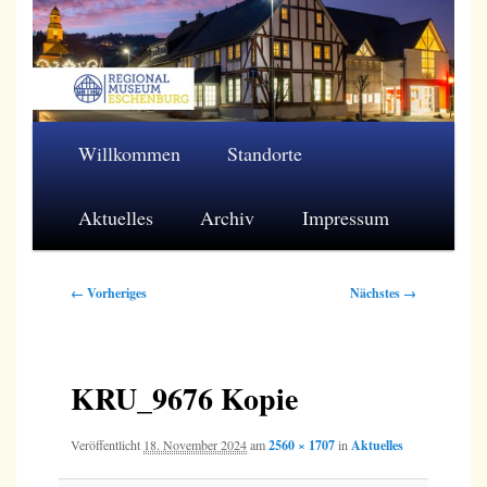
Zum
primären
Inhalt
springen
Regionalmuseum Eschenburg e.V.
Hauptmenü
Willkommen
Standorte
Aktuelles
Archiv
Impressum
Bilder-
← Vorheriges
Nächstes →
Navigation
KRU_9676 Kopie
Veröffentlicht
18. November 2024
am
2560 × 1707
in
Aktuelles