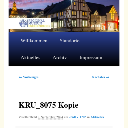
Zum
primären
Inhalt
springen
Regionalmuseum Eschenburg e.V.
Hauptmenü
Willkommen
Standorte
Aktuelles
Archiv
Impressum
Bilder-
← Vorheriges
Nächstes →
Navigation
KRU_8075 Kopie
Veröffentlicht
8. September 2024
am
2560 × 1703
in
Aktuelles