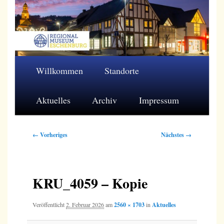
Zum
primären
Inhalt
springen
Regionalmuseum Eschenburg e.V.
Hauptmenü
Willkommen
Standorte
Aktuelles
Archiv
Impressum
Bilder-
← Vorheriges
Nächstes →
Navigation
KRU_4059 – Kopie
Veröffentlicht
2. Februar 2026
am
2560 × 1703
in
Aktuelles