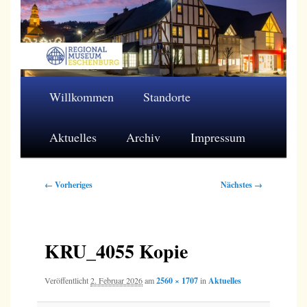
Zum
primären
Inhalt
springen
Regionalmuseum Eschenburg e.V.
Hauptmenü
Willkommen
Standorte
Aktuelles
Archiv
Impressum
Bilder-
← Vorheriges
Nächstes →
Navigation
KRU_4055 Kopie
Veröffentlicht
2. Februar 2026
am
2560 × 1707
in
Aktuelles