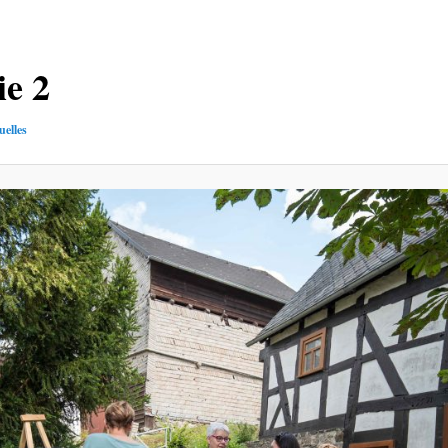
e 2
uelles