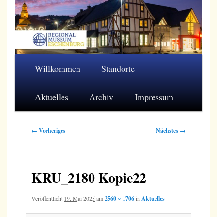
Zum
primären
Inhalt
springen
Regionalmuseum Eschenburg e.V.
Hauptmenü
Willkommen
Standorte
Aktuelles
Archiv
Impressum
Bilder-
← Vorheriges
Nächstes →
Navigation
KRU_2180 Kopie22
Veröffentlicht
19. Mai 2025
am
2560 × 1706
in
Aktuelles