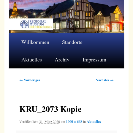
Zum
primären
Inhalt
springen
Regionalmuseum Eschenburg e.V.
Hauptmenü
Willkommen
Standorte
Aktuelles
Archiv
Impressum
Bilder-
← Vorheriges
Nächstes →
Navigation
KRU_2073 Kopie
Veröffentlicht
31. März 2020
am
1000 × 668
in
Aktuelles