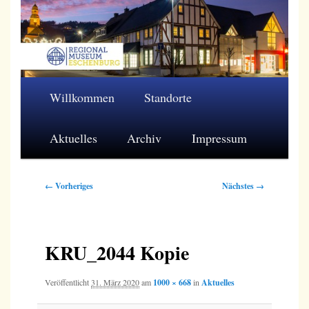
Zum
primären
Inhalt
springen
Regionalmuseum Eschenburg e.V.
Hauptmenü
Willkommen
Standorte
Aktuelles
Archiv
Impressum
Bilder-
← Vorheriges
Nächstes →
Navigation
KRU_2044 Kopie
Veröffentlicht
31. März 2020
am
1000 × 668
in
Aktuelles