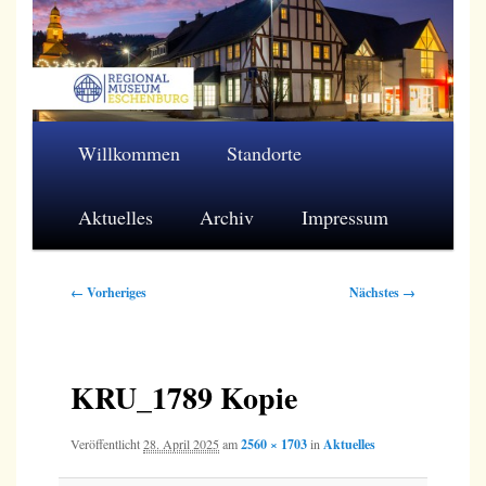
Zum
primären
Inhalt
springen
Regionalmuseum Eschenburg e.V.
Hauptmenü
Willkommen
Standorte
Aktuelles
Archiv
Impressum
Bilder-
← Vorheriges
Nächstes →
Navigation
KRU_1789 Kopie
Veröffentlicht
28. April 2025
am
2560 × 1703
in
Aktuelles