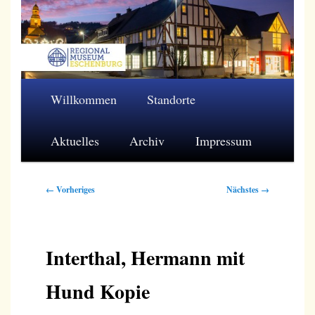
Zum
primären
Inhalt
springen
Regionalmuseum Eschenburg e.V.
Hauptmenü
Willkommen
Standorte
Aktuelles
Archiv
Impressum
Bilder-
← Vorheriges
Nächstes →
Navigation
Interthal, Hermann mit
Hund Kopie