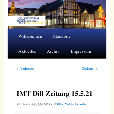
Zum
primären
Inhalt
springen
Regionalmuseum Eschenburg e.V.
Hauptmenü
Willkommen
Standorte
Aktuelles
Archiv
Impressum
Bilder-
← Vorheriges
Nächstes →
Navigation
IMT Dill Zeitung 15.5.21
Veröffentlicht
14. Mai 2023
am
1987 × 2560
in
Aktuelles