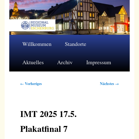
Zum
primären
Inhalt
springen
Regionalmuseum Eschenburg e.V.
Hauptmenü
Willkommen
Standorte
Aktuelles
Archiv
Impressum
Bilder-
← Vorheriges
Nächstes →
Navigation
IMT 2025 17.5.
Plakatfinal 7