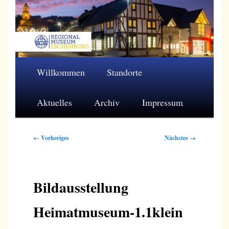
Zum
primären
Inhalt
springen
Regionalmuseum Eschenburg e.V.
Hauptmenü
Willkommen
Standorte
Aktuelles
Archiv
Impressum
Bilder-
← Vorheriges
Nächstes →
Navigation
Bildausstellung
Heimatmuseum-1.1klein