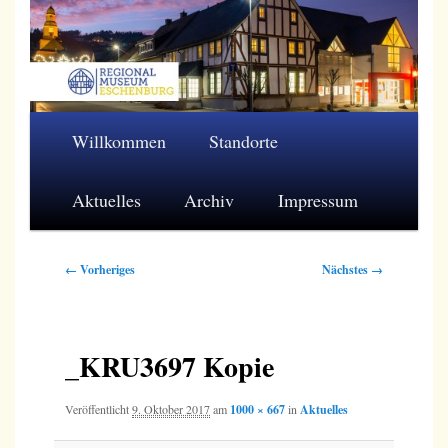
Zum
primären
Inhalt
springen
Regionalmuseum Eschenburg e.V.
Hauptmenü
Willkommen
Standorte
Aktuelles
Archiv
Impressum
Bilder-
← Vorheriges
Nächstes →
Navigation
_KRU3697 Kopie
Veröffentlicht
9. Oktober 2017
am
1000 × 667
in
Aktuelles