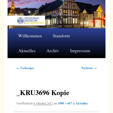
Zum
primären
Inhalt
springen
Regionalmuseum Eschenburg e.V.
Hauptmenü
Willkommen
Standorte
Aktuelles
Archiv
Impressum
Bilder-
← Vorheriges
Nächstes →
Navigation
_KRU3696 Kopie
Veröffentlicht
9. Oktober 2017
am
1000 × 667
in
Aktuelles